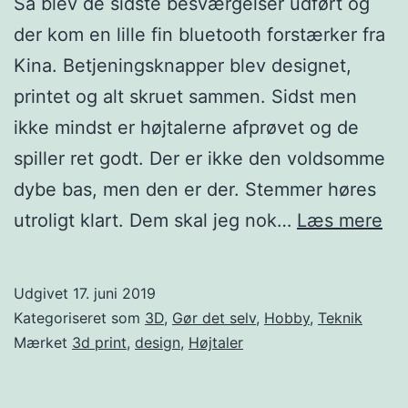
Så blev de sidste besværgelser udført og
der kom en lille fin bluetooth forstærker fra
Kina. Betjeningsknapper blev designet,
printet og alt skruet sammen. Sidst men
ikke mindst er højtalerne afprøvet og de
spiller ret godt. Der er ikke den voldsomme
dybe bas, men den er der. Stemmer høres
Høj
utroligt klart. Dem skal jeg nok…
Læs mere
fæ
Udgivet
17. juni 2019
Kategoriseret som
3D
,
Gør det selv
,
Hobby
,
Teknik
Mærket
3d print
,
design
,
Højtaler