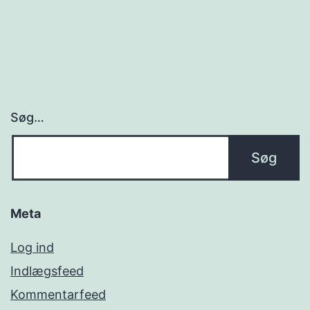
Søg…
Meta
Log ind
Indlægsfeed
Kommentarfeed