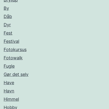
By
Dåb
Dyr
Fest
Festival
Fotokursus
Fotowalk
Fugle
Gør det selv
Have
Havn
Himmel
Hobby