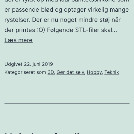
er passende blød og optager virkelig mange
rystelser. Der er nu noget mindre støj når
der printes :O) Følgende STL-filer skal…
Støjdæmpere
Læs mere
til
Prusa
Udgivet
22. juni 2019
i3
Kategoriseret som
3D
,
Gør det selv
,
Hobby
,
Teknik
mk2
klon