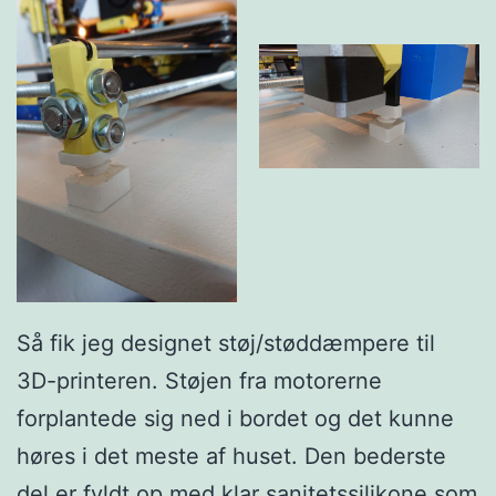
Så fik jeg designet støj/støddæmpere til
3D-printeren. Støjen fra motorerne
forplantede sig ned i bordet og det kunne
høres i det meste af huset. Den bederste
del er fyldt op med klar sanitetssilikone som