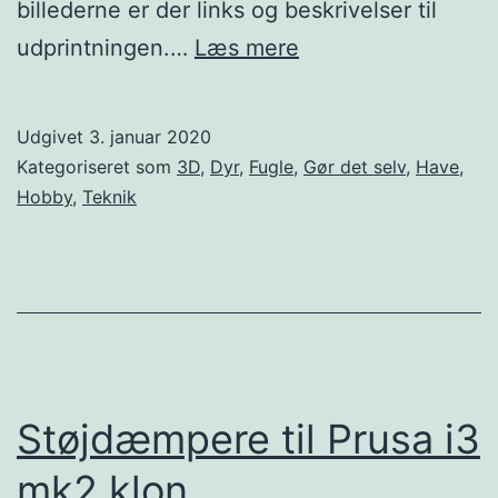
billederne er der links og beskrivelser til
3D
udprintningen.…
Læs mere
printet
foderautomat
Udgivet
3. januar 2020
Kategoriseret som
3D
,
Dyr
,
Fugle
,
Gør det selv
,
Have
,
Hobby
,
Teknik
Støjdæmpere til Prusa i3
mk2 klon