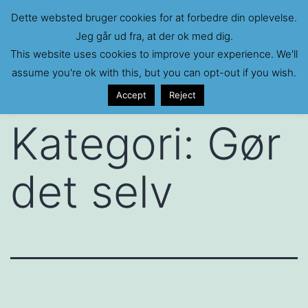
Fortsæt
Dette websted bruger cookies for at forbedre din oplevelse.
TOMAS HJEMMESIDE
Menu
til
Jeg går ud fra, at der ok med dig.
Min foto/vejr/3D print blog
This website uses cookies to improve your experience. We'll
indhold
assume you're ok with this, but you can opt-out if you wish.
Accept
Reject
Kategori:
Gør
det selv